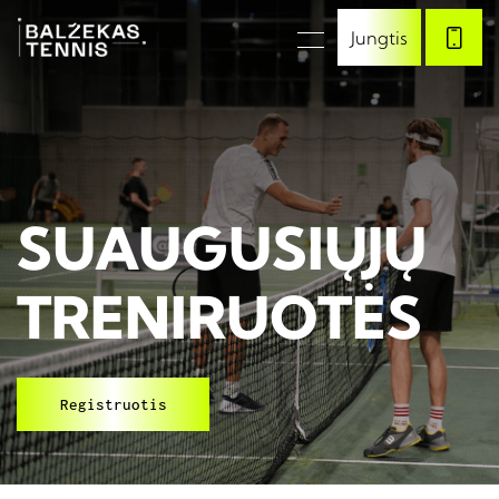
Jungtis
SUAUGUSIŲJŲ
TRENIRUOTĖS
Registruotis