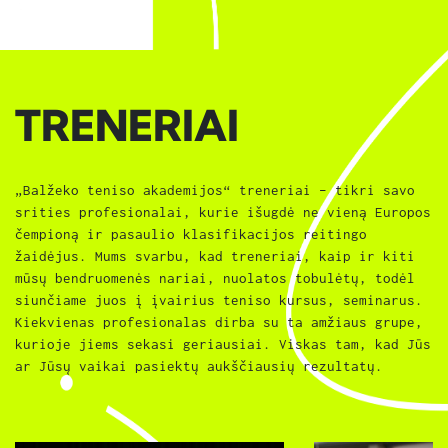
TRENERIAI
„Balžeko teniso akademijos“ treneriai – tikri savo
srities profesionalai, kurie išugdė ne vieną Europos
čempioną ir pasaulio klasifikacijos reitingo
žaidėjus. Mums svarbu, kad treneriai, kaip ir kiti
mūsų bendruomenės nariai, nuolatos tobulėtų, todėl
siunčiame juos į įvairius teniso kursus, seminarus.
Kiekvienas profesionalas dirba su ta amžiaus grupe,
kurioje jiems sekasi geriausiai. Viskas tam, kad Jūs
ar Jūsų vaikai pasiektų aukščiausių rezultatų.
Visi treneriai