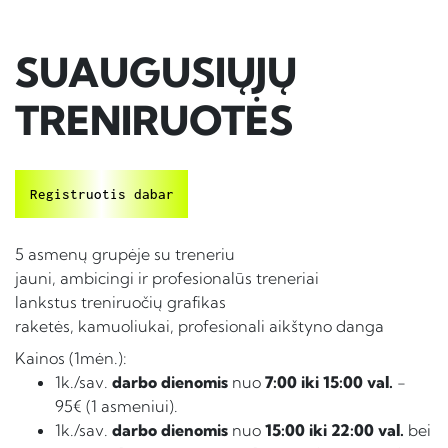
SUAUGUSIŲJŲ
TRENIRUOTĖS
Registruotis dabar
5 asmenų grupėje su treneriu
jauni, ambicingi ir profesionalūs treneriai
lankstus treniruočių grafikas
raketės, kamuoliukai, profesionali aikštyno danga
Kainos (1mėn.):
1k./sav.
darbo dienomis
nuo
7:00 iki 15:00 val.
-
95€ (1 asmeniui).
1k./sav.
darbo dienomis
nuo
15:00 iki 22:00 val.
bei