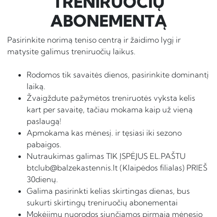
TRENIRUOČIŲ
ABONEMENTĄ
Pasirinkite norimą teniso centrą ir žaidimo lygį ir
matysite galimus treniruočių laikus.
Rodomos tik savaitės dienos, pasirinkite dominantį
laiką.
Žvaigždute pažymėtos treniruotės vyksta kelis
kart per savaitę, tačiau mokama kaip už vieną
paslaugą!
Apmokama kas mėnesį. ir tęsiasi iki sezono
pabaigos.
Nutraukimas galimas TIK ĮSPĖJUS EL.PAŠTU
btclub@balzekastennis.lt (Klaipėdos filialas) PRIEŠ
30dienų.
Galima pasirinkti kelias skirtingas dienas, bus
sukurti skirtingų treniruočių abonementai
Mokėjimų nuorodos siunčiamos pirmąją mėnesio