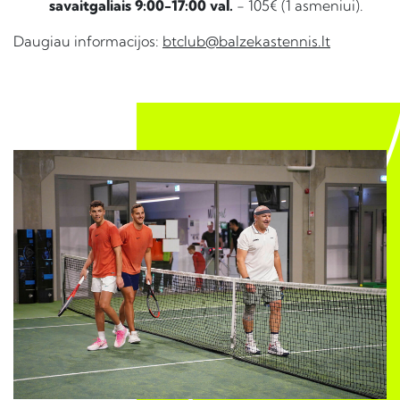
savaitgaliais 9:00-17:00 val.
- 105€ (1 asmeniui).
Daugiau informacijos:
btclub@balzekastennis.lt