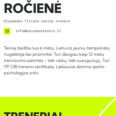
ROČIENĖ
Klaipėdos filialo teniso trenerė
info@balzekastennis.lt
Tenisą žaidžia nuo 6 metų, Lietuvos jaunių čempionatų
nugalėtoja bei prizininkė. Turi daugiau kaip 12 metų
treniravimo patirties - tiek vaikų, tiek suaugusiųjų. Turi
ITF CBI trenerio sertifikatą. Labiausiai domina sporto
psichologijos sritis.