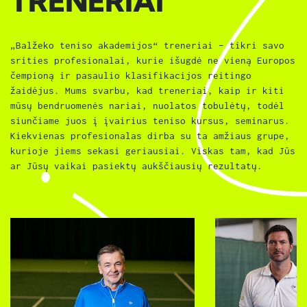
TRENERIAI
„Balžeko teniso akademijos“ treneriai – tikri savo
srities profesionalai, kurie išugdė ne vieną Europos
čempioną ir pasaulio klasifikacijos reitingo
žaidėjus. Mums svarbu, kad treneriai, kaip ir kiti
mūsų bendruomenės nariai, nuolatos tobulėtų, todėl
siunčiame juos į įvairius teniso kursus, seminarus.
Kiekvienas profesionalas dirba su ta amžiaus grupe,
kurioje jiems sekasi geriausiai. Viskas tam, kad Jūs
ar Jūsų vaikai pasiektų aukščiausių rezultatų.
Visi treneriai