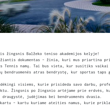
lis žingsnis Balžeko teniso akademijos kelyje!
džiantis dokumentas – žinia, kuri mus priartina pr
as Tennis namų. Tai bus vieta, kur susitiks vaikai
tų bendruomenės atras bendrystę, kur sportas taps 
 dėkingi visiems, kurie prisideda savo darbu, prof
ektu. Žingsnis po žingsnio artėjame prie erdvės, k
r draugystė, judėjimas bei bendruomenės dvasia.