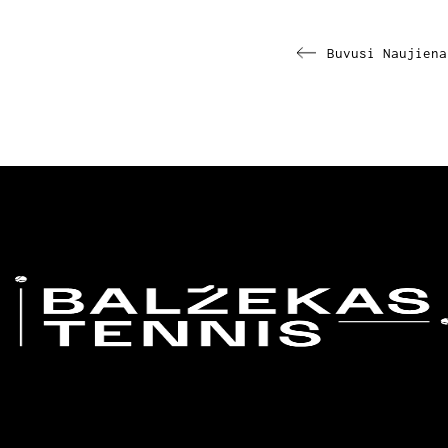
Buvusi
Naujiena