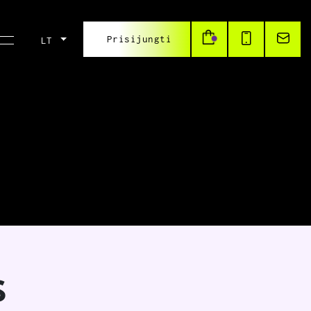
Prisijungti
LT
S