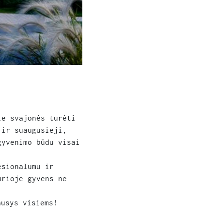
ie svajonės turėti
 ir suaugusieji,
gyvenimo būdu visai
esionalumu ir
urioje gyvens ne