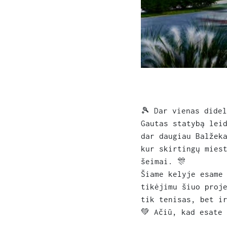
🎾 Dar vienas dide
Gautas statybą lei
dar daugiau Balžek
kur skirtingų mies
šeimai. 🎊
Šiame kelyje esame
tikėjimu šiuo proj
tik tenisas, bet i